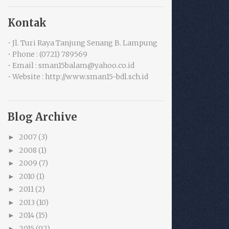
Kontak
• Jl. Turi Raya Tanjung Senang B. Lampung
• Phone : (0721) 789569
• Email : sman15balam@yahoo.co.id
• Website : http://www.sman15-bdl.sch.id
Blog Archive
2007
(3)
►
2008
(1)
►
2009
(7)
►
2010
(1)
►
2011
(2)
►
2013
(10)
►
2014
(15)
►
2015
(92)
►