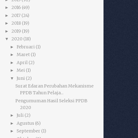
2016
(49)
►
2017
(24)
►
2018
(19)
►
2019
(19)
►
2020
(18)
▼
Februari
(1)
►
Maret
(1)
►
April
(2)
►
Mei
(1)
►
Juni
(2)
▼
Surat Edaran Perubahan Mekanisme
PPDB Tahun Pelaja...
Pengumuman Hasil Seleksi PPDB
2020
Juli
(2)
►
Agustus
(6)
►
September
(1)
►