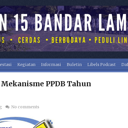
estasi
Kegiatan
Informasi
Buletin
Libels Podcast
Daf
n Mekanisme PPDB Tahun
g
No comments