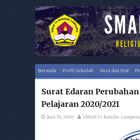
Skip to content
Beranda
Profil Sekolah
Guru dan Staf
Pr
Surat Edaran Perubaha
Pelajaran 2020/2021
Juni 18, 2020
SMAN 15 Bandar Lampun