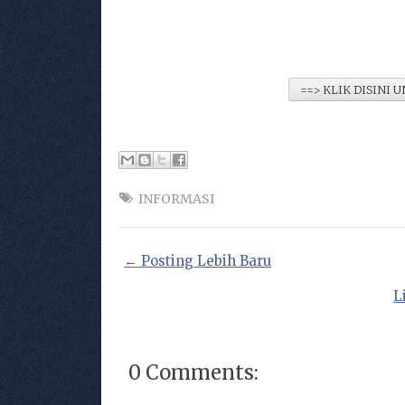
==> KLIK DISINI
INFORMASI
← Posting Lebih Baru
L
0 Comments: