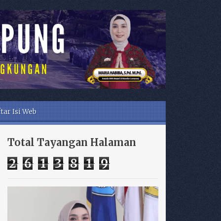
tar Isi Web
Total Tayangan Halaman
2
6
1
3
8
1
9