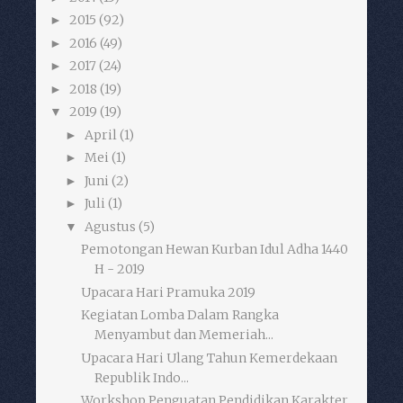
2015
(92)
►
2016
(49)
►
2017
(24)
►
2018
(19)
►
2019
(19)
▼
April
(1)
►
Mei
(1)
►
Juni
(2)
►
Juli
(1)
►
Agustus
(5)
▼
Pemotongan Hewan Kurban Idul Adha 1440
H - 2019
Upacara Hari Pramuka 2019
Kegiatan Lomba Dalam Rangka
Menyambut dan Memeriah...
Upacara Hari Ulang Tahun Kemerdekaan
Republik Indo...
Workshop Penguatan Pendidikan Karakter