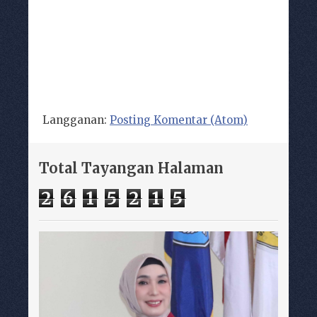
Langganan:
Posting Komentar (Atom)
Total Tayangan Halaman
2
6
1
5
2
1
5