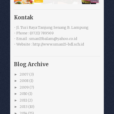
Kontak
• Jl. Turi Raya Tanjung Senang B. Lampung
• Phone : (0721) 789569
• Email : sman15balam@yahoo.co.id
• Website : http://www.sman15-bdl.sch.id
Blog Archive
2007
(3)
►
2008
(1)
►
2009
(7)
►
2010
(1)
►
2011
(2)
►
2013
(10)
►
2014
(15)
►