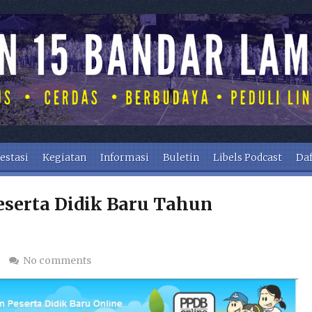
estasi
Kegiatan
Informasi
Buletin
Libels Podcast
Daf
eserta Didik Baru Tahun
g
No comments