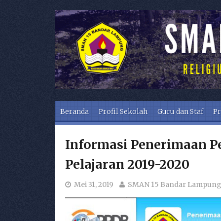
Skip to content
Beranda
Profil Sekolah
Guru dan Staf
Pr
Informasi Penerimaan P
Pelajaran 2019-2020
Mei 31, 2019
SMAN 15 Bandar Lampun