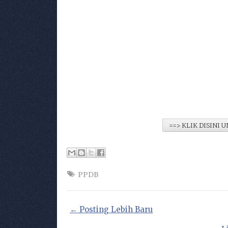
==> KLIK DISINI
PPDB
← Posting Lebih Baru