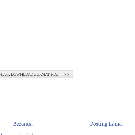
 UNTUK DOWNLOAD FORMAT PDF ==> >
Beranda
Posting Lama →