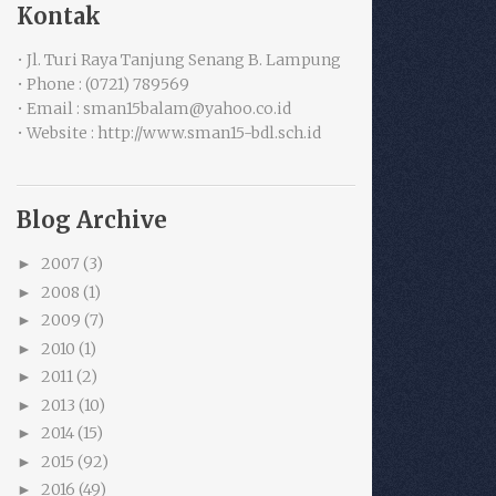
Kontak
• Jl. Turi Raya Tanjung Senang B. Lampung
• Phone : (0721) 789569
• Email : sman15balam@yahoo.co.id
• Website : http://www.sman15-bdl.sch.id
Blog Archive
2007
(3)
►
2008
(1)
►
2009
(7)
►
2010
(1)
►
2011
(2)
►
2013
(10)
►
2014
(15)
►
2015
(92)
►
2016
(49)
►