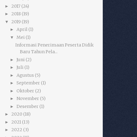
2017
(24)
►
2018
(19)
►
2019
(19)
▼
April
(1)
►
Mei
(1)
▼
Informasi Penerimaan Peserta Didik
Baru Tahun Pela...
Juni
(2)
►
Juli
(1)
►
Agustus
(5)
►
September
(1)
►
Oktober
(2)
►
November
(5)
►
Desember
(1)
►
2020
(18)
►
2021
(13)
►
2022
(3)
►