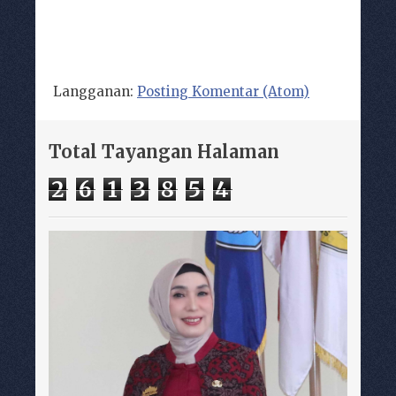
Langganan:
Posting Komentar (Atom)
Total Tayangan Halaman
2
6
1
3
8
5
4