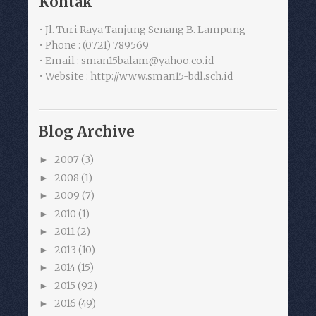
Kontak
• Jl. Turi Raya Tanjung Senang B. Lampung
• Phone : (0721) 789569
• Email : sman15balam@yahoo.co.id
• Website : http://www.sman15-bdl.sch.id
Blog Archive
2007
(3)
►
2008
(1)
►
2009
(7)
►
2010
(1)
►
2011
(2)
►
2013
(10)
►
2014
(15)
►
2015
(92)
►
2016
(49)
►