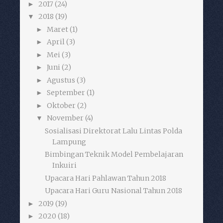
2017
(24)
►
2018
(19)
▼
Maret
(1)
►
April
(3)
►
Mei
(3)
►
Juni
(2)
►
Agustus
(3)
►
September
(1)
►
Oktober
(2)
►
November
(4)
▼
Sosialisasi Direktorat Lalu Lintas Polda
Lampung
Bimbingan Teknik Model Pembelajaran
Inkuiri
Upacara Hari Pahlawan Tahun 2018
Upacara Hari Guru Nasional Tahun 2018
2019
(19)
►
2020
(18)
►