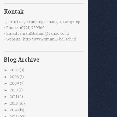
Kontak
• Jl. Turi Raya Tanjung Senang B. Lampung
• Phone : (0721) 789569
• Email : sman15balam@yahoo.co.id
• Website : http://www.sman15-bdl.sch.id
Blog Archive
2007
(3)
►
2008
(1)
►
2009
(7)
►
2010
(1)
►
2011
(2)
►
2013
(10)
►
2014
(15)
►
2015
(92)
►