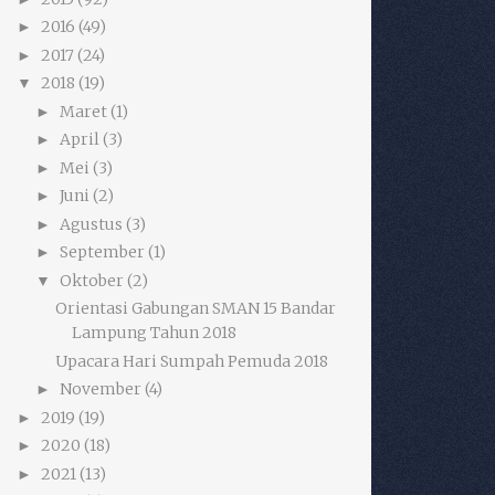
2016
(49)
►
2017
(24)
►
2018
(19)
▼
Maret
(1)
►
April
(3)
►
Mei
(3)
►
Juni
(2)
►
Agustus
(3)
►
September
(1)
►
Oktober
(2)
▼
Orientasi Gabungan SMAN 15 Bandar
Lampung Tahun 2018
Upacara Hari Sumpah Pemuda 2018
November
(4)
►
2019
(19)
►
2020
(18)
►
2021
(13)
►