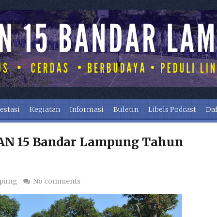
estasi
Kegiatan
Informasi
Buletin
Libels Podcast
Daf
AN 15 Bandar Lampung Tahun
mpung
No comments