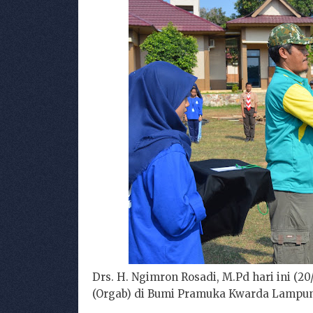
Drs. H. Ngimron Rosadi, M.Pd hari ini (
(Orgab) di Bumi Pramuka Kwarda Lampun