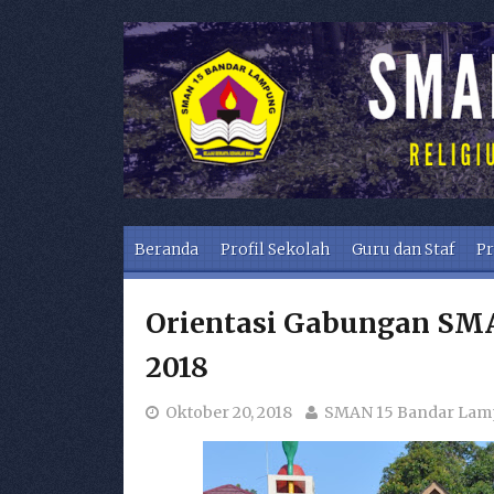
Skip to content
Beranda
Profil Sekolah
Guru dan Staf
Pr
Orientasi Gabungan SM
2018
Oktober 20, 2018
SMAN 15 Bandar La