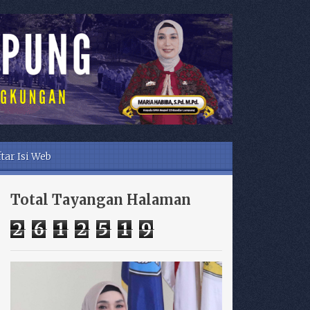
tar Isi Web
Total Tayangan Halaman
2
6
1
2
5
1
9