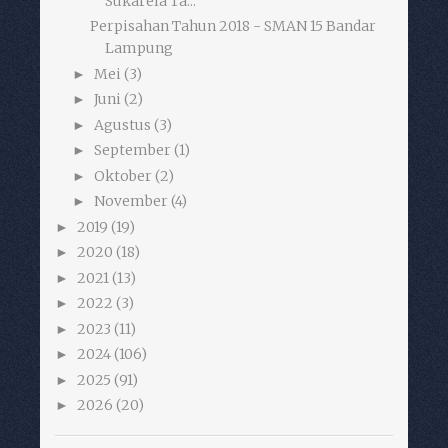
Sukarela Ta...
Perpisahan Tahun 2018 - SMAN 15 Bandar
Lampung
Mei
(3)
►
Juni
(2)
►
Agustus
(3)
►
September
(1)
►
Oktober
(2)
►
November
(4)
►
2019
(19)
►
2020
(18)
►
2021
(13)
►
2022
(3)
►
2023
(11)
►
2024
(106)
►
2025
(91)
►
2026
(20)
►