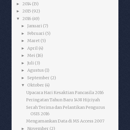
2014
(15)
►
2015
(92)
►
2016
(49)
▼
Januari
(7)
►
Februari
(5)
►
Maret
(5)
►
April
(4)
►
Mei
(16)
►
Juli
(3)
►
Agustus
(1)
►
September
(2)
►
Oktober
(4)
▼
Upacara Hari Kesaktian Pancasila 2016
Peringatan Tahun Baru 1438 Hijriyah
Serah Terima dan Pelantikan Pengurus
OSIS 2016
Mengamankan Data di MS Access 2007
November
(2)
►