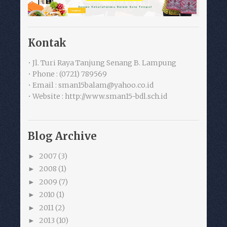
Kontak
• Jl. Turi Raya Tanjung Senang B. Lampung
• Phone : (0721) 789569
• Email : sman15balam@yahoo.co.id
• Website : http://www.sman15-bdl.sch.id
Blog Archive
2007
(3)
►
2008
(1)
►
2009
(7)
►
2010
(1)
►
2011
(2)
►
2013
(10)
►