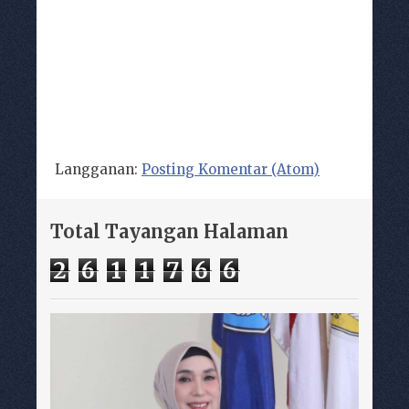
Langganan:
Posting Komentar (Atom)
Total Tayangan Halaman
2
6
1
1
7
6
6