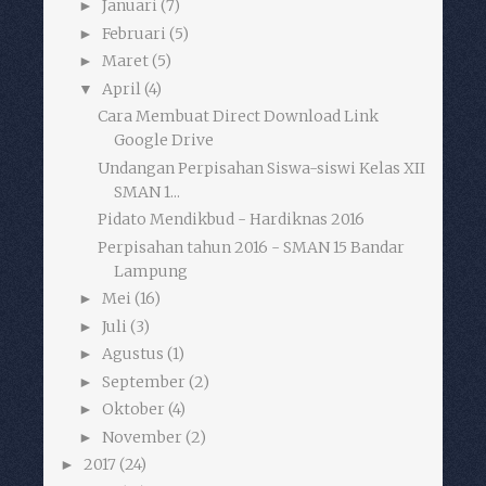
Januari
(7)
►
Februari
(5)
►
Maret
(5)
►
April
(4)
▼
Cara Membuat Direct Download Link
Google Drive
‎Undangan Perpisahan Siswa-siswi Kelas XII‬
SMAN 1...
Pidato Mendikbud - Hardiknas 2016
Perpisahan tahun 2016 - SMAN 15 Bandar
Lampung
Mei
(16)
►
Juli
(3)
►
Agustus
(1)
►
September
(2)
►
Oktober
(4)
►
November
(2)
►
2017
(24)
►