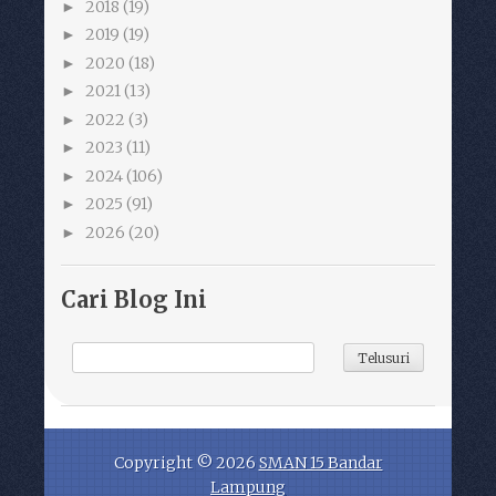
2018
(19)
►
2019
(19)
►
2020
(18)
►
2021
(13)
►
2022
(3)
►
2023
(11)
►
2024
(106)
►
2025
(91)
►
2026
(20)
►
Cari Blog Ini
Copyright ©
2026
SMAN 15 Bandar
Lampung