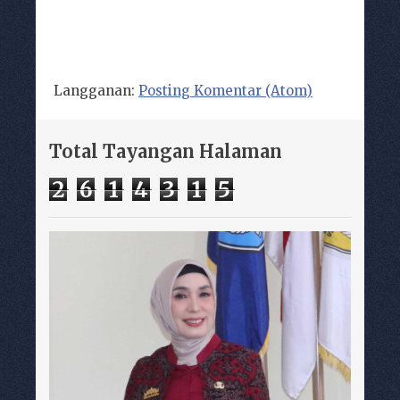
Langganan:
Posting Komentar (Atom)
Total Tayangan Halaman
2
6
1
4
3
1
5