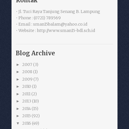
Kontak
• Jl. Turi Raya Tanjung Senang B. Lampung
• Phone : (0721) 789569
• Email : sman15balam@yahoo.co.id
• Website : http://www.sman15-bdl.sch.id
Blog Archive
2007
(3)
►
2008
(1)
►
2009
(7)
►
2010
(1)
►
2011
(2)
►
2013
(10)
►
2014
(15)
►
2015
(92)
►
2016
(49)
▼