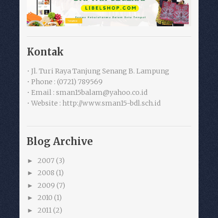
Kontak
• Jl. Turi Raya Tanjung Senang B. Lampung
• Phone : (0721) 789569
• Email : sman15balam@yahoo.co.id
• Website : http://www.sman15-bdl.sch.id
Blog Archive
2007
(3)
►
2008
(1)
►
2009
(7)
►
2010
(1)
►
2011
(2)
►