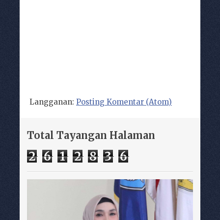
Langganan:
Posting Komentar (Atom)
Total Tayangan Halaman
2
6
1
2
8
3
6