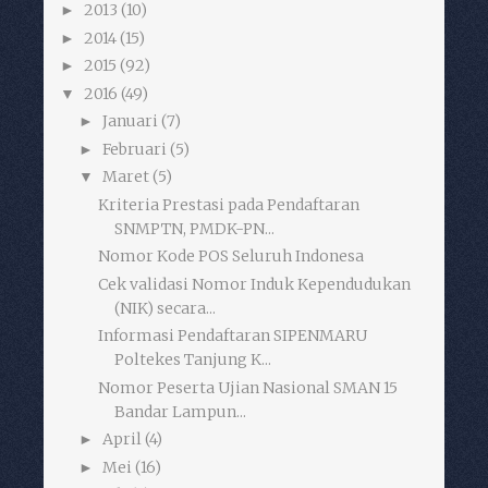
2013
(10)
►
2014
(15)
►
2015
(92)
►
2016
(49)
▼
Januari
(7)
►
Februari
(5)
►
Maret
(5)
▼
Kriteria Prestasi pada Pendaftaran
SNMPTN, PMDK-PN...
Nomor Kode POS Seluruh Indonesa
Cek validasi Nomor Induk Kependudukan
(NIK) secara...
Informasi Pendaftaran SIPENMARU
Poltekes Tanjung K...
Nomor Peserta Ujian Nasional SMAN 15
Bandar Lampun...
April
(4)
►
Mei
(16)
►