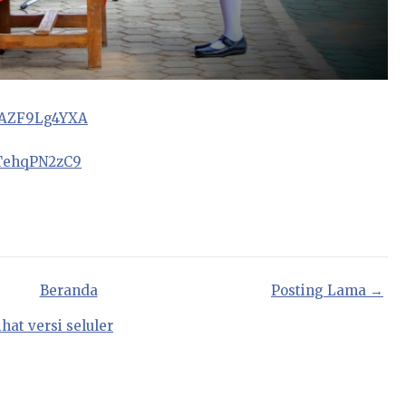
KpAZF9Lg4YXA
hTehqPN2zC9
Beranda
Posting Lama →
ihat versi seluler