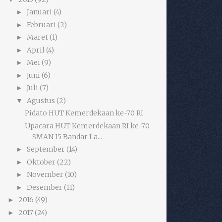
Januari
(4)
►
Februari
(2)
►
Maret
(1)
►
April
(4)
►
Mei
(9)
►
Juni
(6)
►
Juli
(7)
►
Agustus
(2)
▼
Pidato HUT Kemerdekaan ke-70 RI
Upacara HUT Kemerdekaan RI ke-70
SMAN 15 Bandar La...
September
(14)
►
Oktober
(22)
►
November
(10)
►
Desember
(11)
►
2016
(49)
►
2017
(24)
►