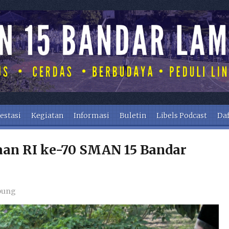
estasi
Kegiatan
Informasi
Buletin
Libels Podcast
Daf
an RI ke-70 SMAN 15 Bandar
pung