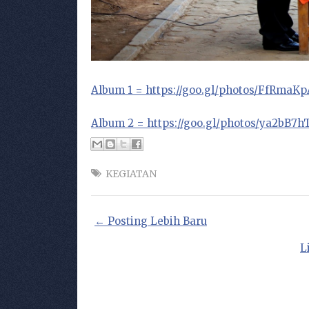
Album 1 = https://goo.gl/photos/FfRma
Album 2 = https://goo.gl/photos/ya2bB7
KEGIATAN
← Posting Lebih Baru
L