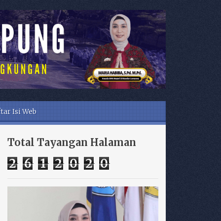
tar Isi Web
Total Tayangan Halaman
2
6
1
2
0
2
0