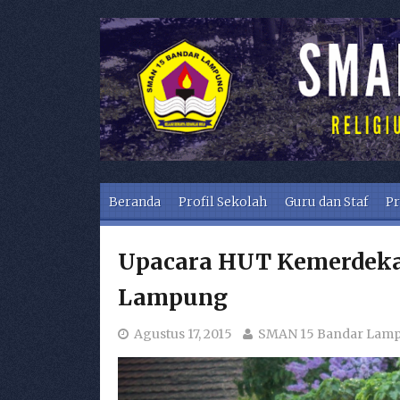
Skip to content
Beranda
Profil Sekolah
Guru dan Staf
Pr
Upacara HUT Kemerdeka
Lampung
Agustus 17, 2015
SMAN 15 Bandar Lam