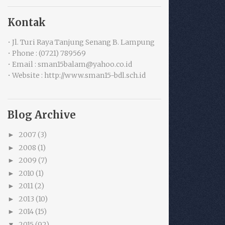
Kontak
• Jl. Turi Raya Tanjung Senang B. Lampung
• Phone : (0721) 789569
• Email : sman15balam@yahoo.co.id
• Website : http://www.sman15-bdl.sch.id
Blog Archive
2007
(3)
►
2008
(1)
►
2009
(7)
►
2010
(1)
►
2011
(2)
►
2013
(10)
►
2014
(15)
►
2015
(92)
▼