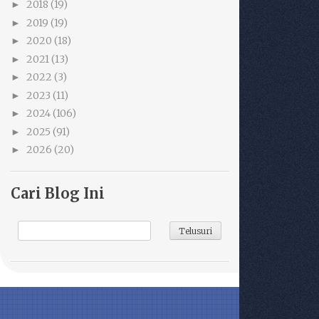
2018
(19)
►
2019
(19)
►
2020
(18)
►
2021
(13)
►
2022
(3)
►
2023
(11)
►
2024
(106)
►
2025
(91)
►
2026
(20)
►
Cari Blog Ini