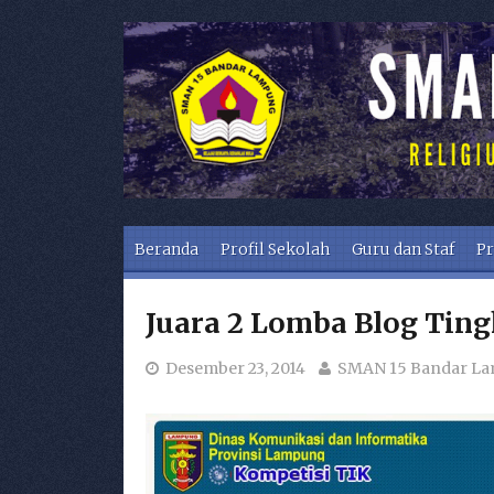
Skip to content
Beranda
Profil Sekolah
Guru dan Staf
Pr
Juara 2 Lomba Blog Ting
Desember 23, 2014
SMAN 15 Bandar L