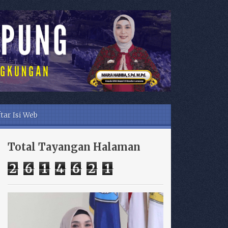
tar Isi Web
Total Tayangan Halaman
2
6
1
4
6
2
1