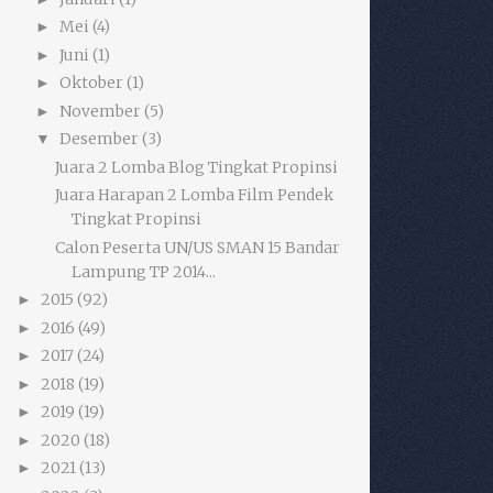
Mei
(4)
►
Juni
(1)
►
Oktober
(1)
►
November
(5)
►
Desember
(3)
▼
Juara 2 Lomba Blog Tingkat Propinsi
Juara Harapan 2 Lomba Film Pendek
Tingkat Propinsi
Calon Peserta UN/US SMAN 15 Bandar
Lampung TP 2014...
2015
(92)
►
2016
(49)
►
2017
(24)
►
2018
(19)
►
2019
(19)
►
2020
(18)
►
2021
(13)
►