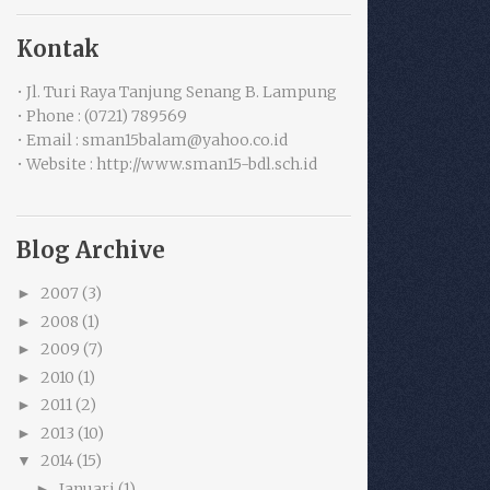
Kontak
• Jl. Turi Raya Tanjung Senang B. Lampung
• Phone : (0721) 789569
• Email : sman15balam@yahoo.co.id
• Website : http://www.sman15-bdl.sch.id
Blog Archive
2007
(3)
►
2008
(1)
►
2009
(7)
►
2010
(1)
►
2011
(2)
►
2013
(10)
►
2014
(15)
▼
Januari
(1)
►