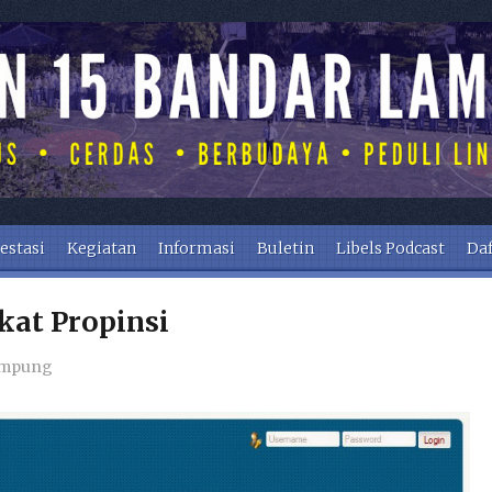
estasi
Kegiatan
Informasi
Buletin
Libels Podcast
Daf
kat Propinsi
ampung